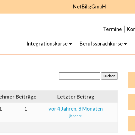
NetBil gGmbH
Termine
Kon
Integrationskurse
Berufssprachkurse
nehmer
Beiträge
Letzter Beitrag
1
1
vor 4 Jahren, 8 Monaten
jb.pente