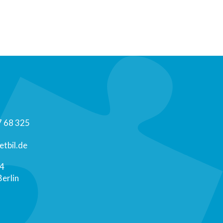
7 68 325
tbil.de
 4
erlin