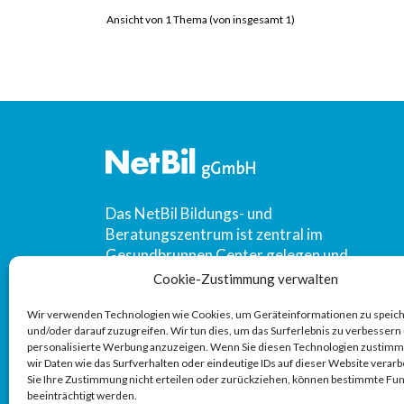
Ansicht von 1 Thema (von insgesamt 1)
Das NetBil Bildungs- und
Beratungszentrum ist zentral im
Gesundbrunnen Center gelegen und
vielfach zertifiziert. NetBil ist ein vom
Cookie-Zustimmung verwalten
Bundesamt für Migration und Flüchtlinge
Wir verwenden Technologien wie Cookies, um Geräteinformationen zu speic
(BAMF) zugelassener Träger.
und/oder darauf zuzugreifen. Wir tun dies, um das Surferlebnis zu verbesser
personalisierte Werbung anzuzeigen. Wenn Sie diesen Technologien zustim
wir Daten wie das Surfverhalten oder eindeutige IDs auf dieser Website verar
Sie Ihre Zustimmung nicht erteilen oder zurückziehen, können bestimmte Fu
beeinträchtigt werden.