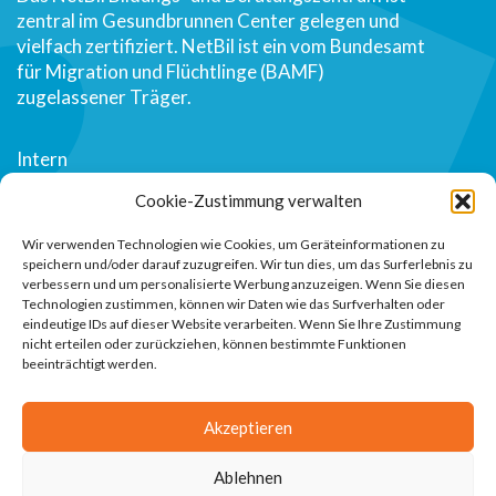
zentral im Gesundbrunnen Center gelegen und
vielfach zertifiziert. NetBil ist ein vom Bundesamt
für Migration und Flüchtlinge (BAMF)
zugelassener Träger.
Intern
Über uns
Cookie-Zustimmung verwalten
Kontakt
Wir verwenden Technologien wie Cookies, um Geräteinformationen zu
speichern und/oder darauf zuzugreifen. Wir tun dies, um das Surferlebnis zu
verbessern und um personalisierte Werbung anzuzeigen. Wenn Sie diesen
Impressum
Technologien zustimmen, können wir Daten wie das Surfverhalten oder
eindeutige IDs auf dieser Website verarbeiten. Wenn Sie Ihre Zustimmung
Datenschutz
nicht erteilen oder zurückziehen, können bestimmte Funktionen
beeinträchtigt werden.
030 497 68 325
Akzeptieren
post@netbil.de
Ablehnen