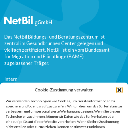
Das NetBil Bildungs- und Beratungszentrum ist
zentral im Gesundbrunnen Center gelegen und
vielfach zertifiziert. NetBil ist ein vom Bundesamt
für Migration und Flüchtlinge (BAMF)
zugelassener Träger.
Intern
Über uns
Cookie-Zustimmung verwalten
Kontakt
Wir verwenden Technologien wie Cookies, um Geräteinformationen zu
speichern und/oder darauf zuzugreifen. Wir tun dies, um das Surferlebnis zu
verbessern und um personalisierte Werbung anzuzeigen. Wenn Sie diesen
Impressum
Technologien zustimmen, können wir Daten wie das Surfverhalten oder
eindeutige IDs auf dieser Website verarbeiten. Wenn Sie Ihre Zustimmung
Datenschutz
nicht erteilen oder zurückziehen, können bestimmte Funktionen